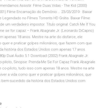
damos Assistir. Filme Duas Vidas - The Kid (2000)
2001) Filme Encarnação do Demônio … 23/03/2019 · Baixar
 Legendado no Filmes Torrents HD Grátis. Baixar Filme:
de um verdadeiro impostor. Título original: Catch Me If You
me se for capaz – Frank Abagnale Jr. (Leonardo DiCaprio)
om apenas 18 anos. Mestre na arte do disfarce, ele
mo quer e praticar golpes milionários, que fazem com que
da história dos Estados Unidos com apenas 17 anos.
80p Dual Áudio 5.1 Download (2002) Frank Abagnale Jr.
co-piloto, Sinopse: Prenda-Me Se For Capaz Frank Abagnale
e co-piloto, tudo isso com apenas 18 anos. Mestre na arte
viver a vida como quer e praticar golpes milionários, que
s bem-sucedido da história dos Estados Unidos com
ne