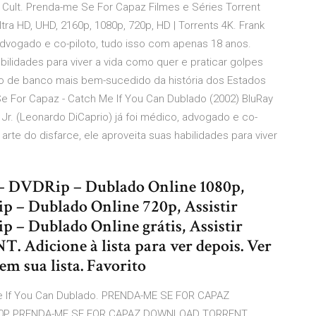
Cult. Prenda-me Se For Capaz Filmes e Séries Torrent
ra HD, UHD, 2160p, 1080p, 720p, HD | Torrents 4K. Frank
 advogado e co-piloto, tudo isso com apenas 18 anos.
abilidades para viver a vida como quer e praticar golpes
ão de banco mais bem-sucedido da história dos Estados
 For Capaz - Catch Me If You Can Dublado (2002) BluRay
Jr. (Leonardo DiCaprio) já foi médico, advogado e co-
arte do disfarce, ele aproveita suas habilidades para viver
 – DVDRip – Dublado Online 1080p,
 – Dublado Online 720p, Assistir
 – Dublado Online grátis, Assistir
 Adicione à lista para ver depois. Ver
 em sua lista. Favorito
Me If You Can Dublado. PRENDA-ME SE FOR CAPAZ
0P PRENDA-ME SE FOR CAPAZ DOWNLOAD TORRENT