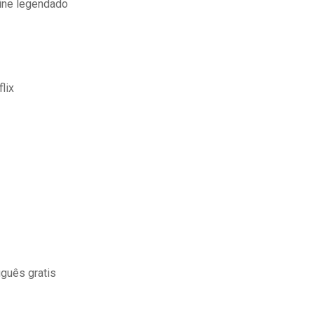
ine legendado
lix
guês gratis