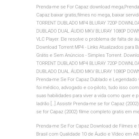
Prenda-me se For Capaz download mega,Prenda
Capaz baixar gratis,filmes no mega, baixar se
TORRENT DUBLADO MP4 BLURAY 720P DOWNLO
DUBLADO DUAL ÁUDIO MKV BLURAY 1080P DOWNLOAD.
VLC Player. Ele resolve o problema de falta de 
Download Torrent MP4 - Links Atualizados para 
Grátis e Sem Anúncios - Simples Torrent. Dow
TORRENT DUBLADO MP4 BLURAY 720P DOWNLO
DUBLADO DUAL ÁUDIO MKV BLURAY 1080P DOWNLOAD
Prenda-me Se For Capaz Dublado e Legendado On
foi médico, advogado e co-piloto, tudo isso com
suas habilidades para viver a vida como quer e 
ladrão […] Assistir Prenda-me se for Capaz (2002
se for Capaz (2002) filme completo gratis em mega
Prenda-me Se For Capaz Download de Filmes e S
Brasil com Qualidade 10 de Áudio e Vídeo em Alt