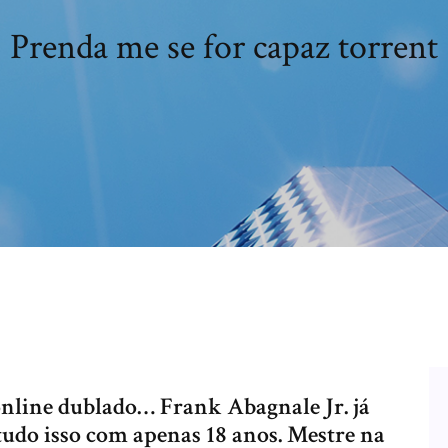
Prenda me se for capaz torrent
online dublado… Frank Abagnale Jr. já
 tudo isso com apenas 18 anos. Mestre na