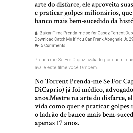
arte do disfarce, ele aproveita su
e praticar golpes milionários, qu
banco mais bem-sucedido da histó
Baixar Filme Prenda-me se for Capaz Torrent Dub
Download Catch Me If You Can Frank Abagnale Jr. 2
5 Comments
Prenda-me Se For Capaz avaliado por quem mais
avalie este filme você também.
No Torrent Prenda-me Se For Cap
DiCaprio) já foi médico, advogado
anos.Mestre na arte do disfarce, e
vida como quer e praticar golpes 
o ladrão de banco mais bem-suced
apenas 17 anos.