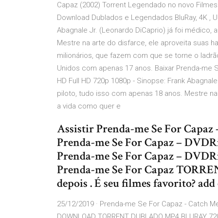
Capaz (2002) Torrent Legendado no novo Filmes 
Download Dublados e Legendados BluRay, 4K , Ult
Abagnale Jr. (Leonardo DiCaprio) já foi médico,
Mestre na arte do disfarce, ele aproveita suas h
milionários, que fazem com que se torne o ladr
Unidos com apenas 17 anos. Baixar Prenda-me Se
HD Full HD 720p 1080p - Sinopse: Frank Abagnale 
piloto, tudo isso com apenas 18 anos. Mestre na 
a vida como quer e
Assistir Prenda-me Se For Capaz
Prenda-me Se For Capaz – DVDRip
Prenda-me Se For Capaz – DVDRip
Prenda-me Se For Capaz TORRENT.
depois . É seu filmes favorito? add
25/12/2019 · Prenda-me Se For Capaz - Catch 
DOWNLOAD TORRENT DUBLADO MP4 BLURAY 72