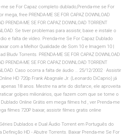
-me se For Capaz completo dublado,Prenda-me se For
rvidor mega, free PRENDA-ME SE FOR CAPAZ DOWNLOAD
AD PRENDA-ME SE FOR CAPAZ DOWNLOAD TORRENT
 Se tiver problemas para assistir, baixe e instale o
áudio e falta de vídeo. Prenda-me Se For Capaz Dublado
Baixar com a Melhor Qualidade de Som 10 e Imagem 10 |
nload Bludv Torrents. PRENDA-ME SE FOR CAPAZ DOWNLOAD
AD PRENDA-ME SE FOR CAPAZ DOWNLOAD TORRENT
. Caso ocorra a falta de áudio … 25/12/2002 · Assistir
line HD 720p Frank Abagnale Jr. (Leonardo DiCaprio) já
 apenas 18 anos. Mestre na arte do disfarce, ele aproveita
praticar golpes milionários, que fazem com que se torne o
) Dublado Online Grátis em mega filmes hd , ver Prenda-me
 filmes 720P baixar, assistir filmes gratis online
éries Dublados e Dual Áudio Torrent em Português do
a Definição HD - Abutre Torrents. Baixar Prenda-me Se For