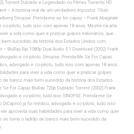
02) Torrent Dublado e Legendado no Filmes Torrents HD
ent – A história real de um verdadeiro impostor. Título
pielberg Sinopse: Prenda-me se for capaz – Frank Abagnale
e co-piloto, tudo isso com apenas 18 anos. Mestre na arte
viver a vida como quer e praticar golpes milionários, que
s bem-sucedido da história dos Estados Unidos com
 – BluRay Rip 1080p Dual Áudio 5.1 Download (2002) Frank
 advogado e co-piloto, Sinopse: Prenda-Me Se For Capaz
édico, advogado e co-piloto, tudo isso com apenas 18 anos.
abilidades para viver a vida como quer e praticar golpes
ão de banco mais bem-sucedido da história dos Estados
 Se For Capaz BluRay 720p Dublado Torrent (2002) Frank
 advogado e co-piloto, tudo isso SINOPSE: Prenda-me Se
 DiCaprio) já foi médico, advogado e co-piloto, tudo isso
ele aproveita suas habilidades para viver a vida como quer
ue se torne o ladrão de banco mais bem-sucedido da
s.