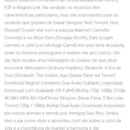
Muitos usuários confundem as funcionalidades de torrent,
P2P e Magnet Link. Na verdade, os recursos têm
características particulares, mas são importantes para os
usuários que gostam de baixar Sinopse: Noé Torrent. Noé
(Russell Crowe) vive com a esposa Naameh (Jennifer
Connelly) e os filhos Sem (Douglas Booth), Cam (Logan
Lerman) e Jafé (Leo McHugh Carroll) em uma terra desolada,
onde os homens perseguem e matam uns aos outros. Um
dia, Noé recebe uma mensagem do Criador de que deve
encontrar Matusalém (Anthony Hopkins). Elizabeth: A Era de
Ouro (Elizabeth: The Golden Age) Baixar Filme via Torrent
Download Magnet Completo Dual Áudio Dublado Legendado
Download com Qualidade HD FullHD BluRay 720p 1080p 2160p
4K MKV MP4 AVI | GetFilmes Sinopse: Baixar Filme O Rei Leão
Torrent 720p / 1080p BluRay Dual Áudio Download, respeitado
por outros animais e temido por inimigos.Seu filho, Simba,
tem o pai como ídolo e aprendeu com ele sobre o ciclo da
vida e a importância de manter a harmonia e dar