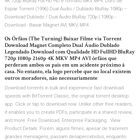
4K 720p BluRay Full HD HD e formato MKV MP4. Duro de
Espiar Torrent (1996) Dual Áudio / Dublado BluRay 1080p –
Download Dublado / Dual Áudio BluRay 720p | 1080p -
Download - Baixar Magnet AVI, MKV, MP4
Os Órfãos (The Turning) Baixar Filme via Torrent
Download Magnet Completo Dual Áudio Dublado
Legendado Download com Qualidade HD FullHD BluRay
720p 1080p 2160p 4K MKV MP4 AVI órfãos que
perderam ambos os pais em um acidente próximo à
casa. No entanto, ela logo percebe que no local existem
outros moradores, não necessariamente
Download torrents in bulk and experience fast download
speeds with BitTorrent Classic, the original torrent desktop
app. Click or tap to download now. Unlike other free readers,
it enables you to create PDFs, participate in a shared review,
and more. Free Download. Enterprise Packaging · View
Product Details Porém, alguns filmes, apesar de trazerem
grandes mensagens, passam desapercebidos, enquanto